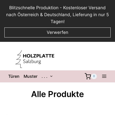
Blitzschnelle Produktion - Kostenloser Versand
nach Österreich & Deutschland, Lieferung in nur 5
Tagen!
Verwerfen
Zum
Inhalt
springen
Untermenü
Türen
Muster
. . .
0
umschalten
Alle Produkte