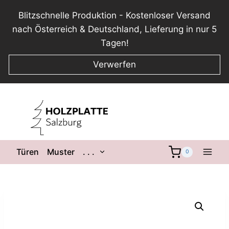
Blitzschnelle Produktion - Kostenloser Versand
nach Österreich & Deutschland, Lieferung in nur 5
Tagen!
Verwerfen
Zum
Inhalt
springen
Untermenü
Türen
Muster
. . .
0
umschalten