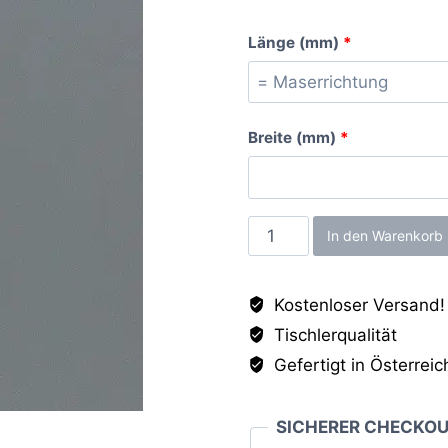
Länge (mm)
*
Breite (mm)
*
Achatgrau
In den Warenkorb
PE,
19mm
Kostenloser Versand!
Menge
Tischlerqualität
Gefertigt in Österreic
SICHERER CHECKO