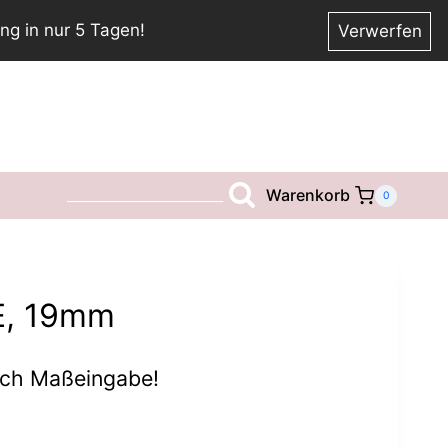
ng in nur 5 Tagen!
Verwerfen
Warenkorb
__________________________
0
E, 19mm
ach Maßeingabe!