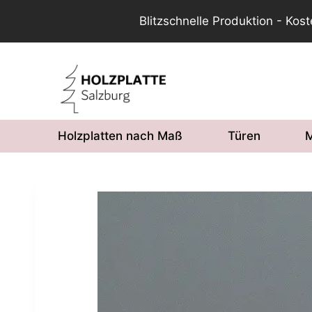
Blitzschnelle Produktion - Kos
Zum
Inhalt
springen
Holzplatten nach Maß
Türen
M