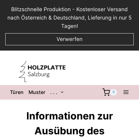
Blitzschnelle Produktion - Kostenloser Versand
nach Österreich & Deutschland, Lieferung in nur 5
Tagen!
Verwerfen
Zum
Inhalt
springen
Untermenü
Türen
Muster
. . .
0
umschalten
Informationen zur
Ausübung des