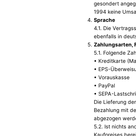
gesondert angeg
1994 keine Umsat
Sprache
4.1. Die Vertrag
ebenfalls in deu
Zahlungsarten, 
5.1. Folgende Za
• Kreditkarte (M
• EPS-Überweisu
• Vorauskasse
• PayPal
• SEPA-Lastschri
Die Lieferung de
Bezahlung mit de
abgezogen werden
5.2. Ist nichts a
Kaufpreises bere