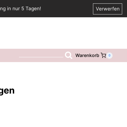
ng in nur 5 Tagen!
Verwerfen
Warenkorb
__________________________
0
gen