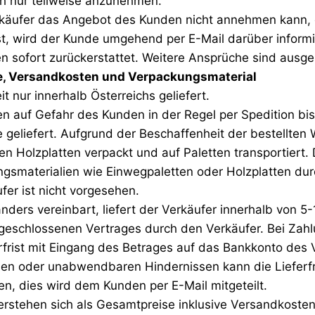
h nur teilweise anzunehmen.
erkäufer das Angebot des Kunden nicht annehmen kann, 
st, wird der Kunde umgehend per E-Mail darüber informie
 sofort zurückerstattet. Weitere Ansprüche sind ausge
se, Versandkosten und Verpackungsmaterial
it nur innerhalb Österreichs geliefert.
n auf Gefahr des Kunden in der Regel per Spedition bis
 geliefert. Aufgrund der Beschaffenheit der bestellten 
en Holzplatten verpackt und auf Paletten transportiert
gsmaterialien wie Einwegpaletten oder Holzplatten dur
fer ist nicht vorgesehen.
anders vereinbart, liefert der Verkäufer innerhalb von 
geschlossenen Vertrages durch den Verkäufer. Bei Zah
rfrist mit Eingang des Betrages auf das Bankkonto des 
n oder unabwendbaren Hindernissen kann die Lieferfris
en, dies wird dem Kunden per E-Mail mitgeteilt.
verstehen sich als Gesamtpreise inklusive Versandkosten