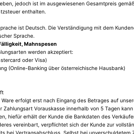
eben, jedoch ist im ausgewiesenen Gesamtpreis gemäß
zsteuer enthalten.
ssprache ist Deutsch. Die Verständigung mit dem Kundend
tscher Sprache.
Fälligkeit, Mahnspesen
hlungsarten werden akzeptiert:
astercard oder Visa)
ng (Online-Banking über österreichische Hausbank)
ft
r Ware erfolgt erst nach Eingang des Betrages auf unse
r Zahlungsart Vorauskasse innerhalb von 5 Tagen kann
, hiefür erhält der Kunde die Bankdaten des Verkäufer
nderes vereinbart, verpflichtet sich der Kunde zur volls
its bei Vertragsabschluss. Selbst bei unverschuldetem