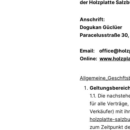
der Holzplatte Salzb
Anschrift:
Dogukan Güclüer
Paracelusstraße 30,
Email:
office@holz
Online:
www.holzpla
Allgemeine_Geschft
Geltungsbereic
1.1. Die nachste
für alle Verträge
Verkäufer) mit i
holzplatte-salzbu
zum Zeitpunkt de