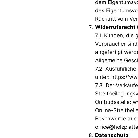
dem Eigentumsvor
des Eigentumsvorb
Rücktritt vom Ver
Widerrufsrecht 
7.1. Kunden, die
Verbraucher sind
angefertigt werd
Allgemeine Gesc
7.2. Ausführliche
unter:
https://ww
7.3. Der Verkäuf
Streitbeilegungsv
Ombudsstelle:
w
Online-Streitbei
Beschwerde auch 
office@holzplatt
Datenschutz