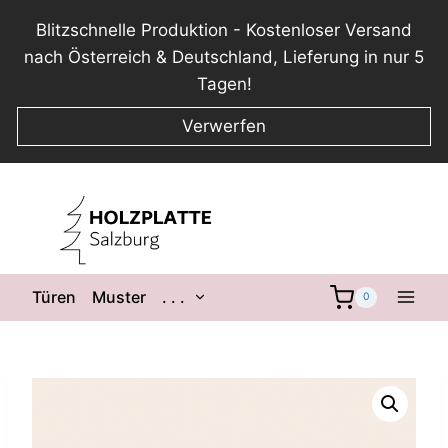
Blitzschnelle Produktion - Kostenloser Versand
nach Österreich & Deutschland, Lieferung in nur 5
Tagen!
Verwerfen
Zum
Inhalt
springen
Untermenü
Türen
Muster
. . .
0
umschalten