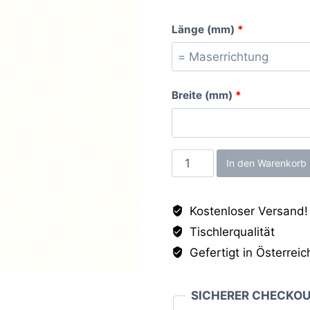
Länge (mm)
*
Breite (mm)
*
Topweiss
In den Warenkorb
MT,
19mm
Kostenloser Versand!
Menge
Tischlerqualität
Gefertigt in Österreic
SICHERER CHECKO