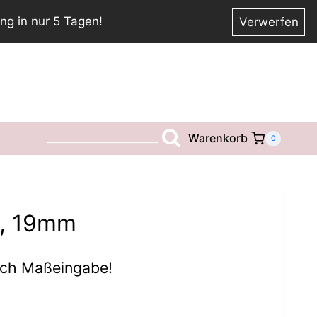
ng in nur 5 Tagen!
Verwerfen
Warenkorb
__________________________
0
, 19mm
ach Maßeingabe!