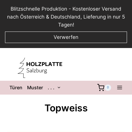
Blitzschnelle Produktion - Kostenloser Versand
nach Österreich & Deutschland, Lieferung in nur 5
Tagen!
Verwerfen
Zum
Inhalt
springen
Untermenü
Türen
Muster
. . .
0
umschalten
Topweiss