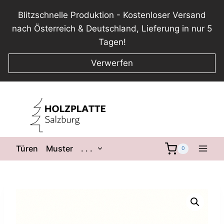
Blitzschnelle Produktion - Kostenloser Versand
nach Österreich & Deutschland, Lieferung in nur 5
Tagen!
Verwerfen
Zum
Inhalt
springen
Untermenü
Türen
Muster
. . .
0
umschalten