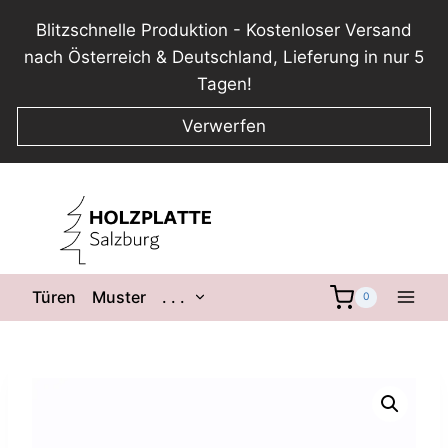
Blitzschnelle Produktion - Kostenloser Versand
nach Österreich & Deutschland, Lieferung in nur 5
Tagen!
Verwerfen
Zum
Inhalt
springen
Untermenü
Türen
Muster
. . .
0
umschalten