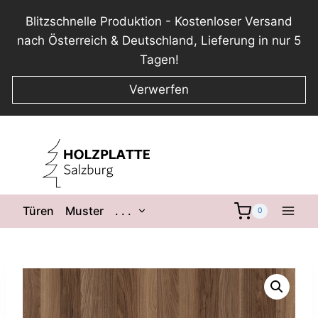
Blitzschnelle Produktion - Kostenloser Versand
nach Österreich & Deutschland, Lieferung in nur 5
Tagen!
Verwerfen
Zum
Inhalt
springen
Untermenü
Türen
Muster
. . .
0
umschalten