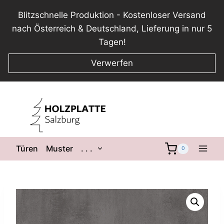
Blitzschnelle Produktion - Kostenloser Versand
nach Österreich & Deutschland, Lieferung in nur 5
Tagen!
Verwerfen
Zum
Inhalt
springen
Untermenü
Türen
Muster
. . .
0
umschalten