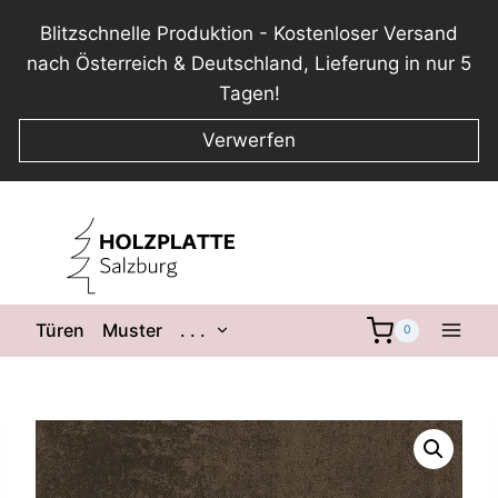
Blitzschnelle Produktion - Kostenloser Versand
nach Österreich & Deutschland, Lieferung in nur 5
Tagen!
Verwerfen
Zum
Inhalt
springen
Untermenü
Türen
Muster
. . .
0
umschalten