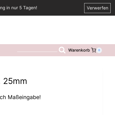
ng in nur 5 Tagen!
Verwerfen
Warenkorb
__________________________
0
, 25mm
ach Maßeingabe!