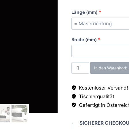
Länge (mm)
*
Breite (mm)
*
Schwarz
In den Warenkorb
ST7,
25mm
Kostenloser Versand!
Menge
Tischlerqualität
Gefertigt in Österreic
SICHERER CHECKO