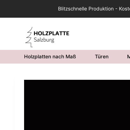
Blitzschnelle Produktion - Kos
Zum
Inhalt
springen
Holzplatten nach Maß
Türen
M