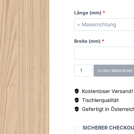
Länge (mm)
*
Breite (mm)
*
Lugano
In den Warenkorb
Esche
naturhell
Kostenloser Versand!
ST19,
Tischlerqualität
25mm
Menge
Gefertigt in Österreic
SICHERER CHECKO