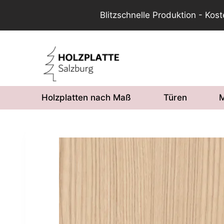
Blitzschnelle Produktion - Kos
Zum
Inhalt
springen
Holzplatten nach Maß
Türen
M