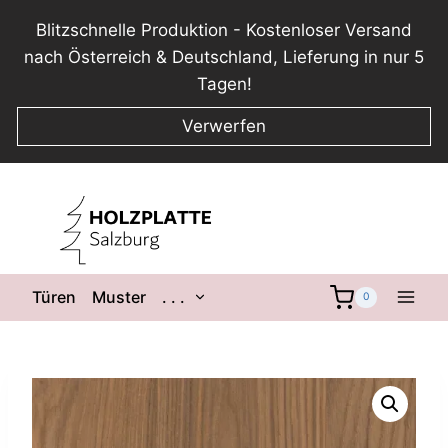
Blitzschnelle Produktion - Kostenloser Versand
nach Österreich & Deutschland, Lieferung in nur 5
Tagen!
Verwerfen
Zum
Inhalt
springen
Untermenü
Türen
Muster
. . .
0
umschalten