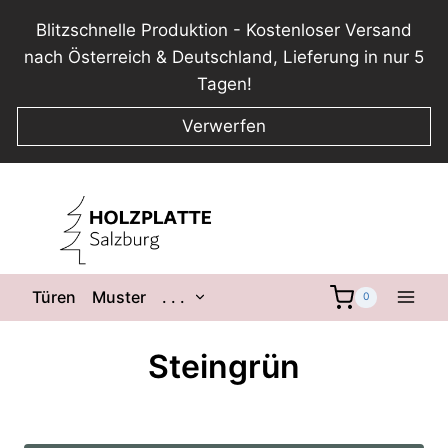
Blitzschnelle Produktion - Kostenloser Versand
nach Österreich & Deutschland, Lieferung in nur 5
Tagen!
Verwerfen
Zum
Inhalt
springen
Untermenü
Türen
Muster
. . .
0
umschalten
Steingrün