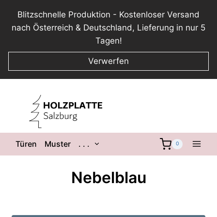
Blitzschnelle Produktion - Kostenloser Versand
nach Österreich & Deutschland, Lieferung in nur 5
Tagen!
Verwerfen
Zum
Inhalt
springen
Untermenü
Türen
Muster
. . .
0
umschalten
Nebelblau