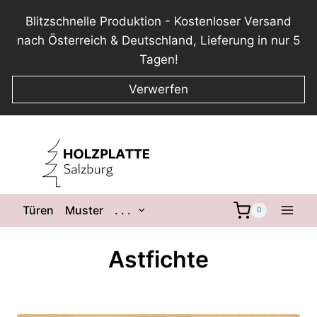
Blitzschnelle Produktion - Kostenloser Versand
nach Österreich & Deutschland, Lieferung in nur 5
Tagen!
Verwerfen
Zum
Inhalt
springen
Untermenü
Türen
Muster
. . .
0
umschalten
Astfichte