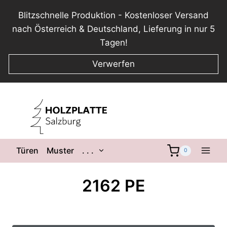
Blitzschnelle Produktion - Kostenloser Versand
nach Österreich & Deutschland, Lieferung in nur 5
Tagen!
Verwerfen
Zum
Inhalt
springen
Untermenü
Türen
Muster
. . .
0
umschalten
2162 PE